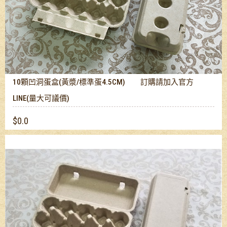
10顆凹洞蛋盒(黃漿/標準蛋4.5CM) 訂購請加入官方
LINE(量大可議價)
$0.0