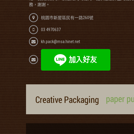
務，謝謝。
桃園市新屋區民有一路260號
03 4970637
kh.pack@msa.hinet.net