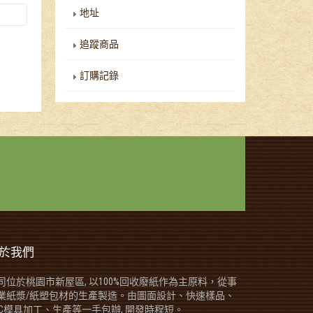
地址
追蹤商品
訂購記錄
於我們
司位於桃園市新屋區, 以100%回收廢紙作為主原料，從事
業紙漿/紙塑包材的生產製造。由圖面設計、快速樣品、
NC模具加工、生產等一手包辦, 開發時程短。