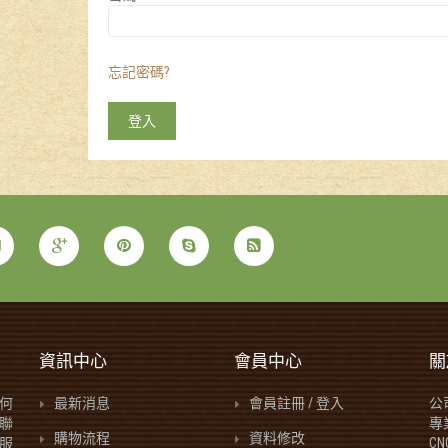
忘記密碼?
資訊中心
會員中心
關
何
最新消息
會員註冊 / 登入
公
聯
專
購物流程
資料修改
服
C