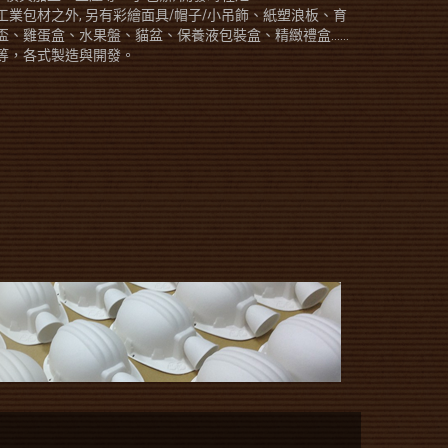
工業包材之外, 另有彩繪面具/帽子/小吊飾、紙塑浪板、育
盃、雞蛋盒、水果盤、貓盆、保養液包裝盒、精緻禮盒......
等，各式製造與開發。